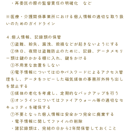
・再委託の際の監督責任の明確化 など
※医療・介護関係事業所における個人情報の適切な取り扱
いのためのガイドライン
４.個人情報、記録類の保管
①盗難、紛失、漏洩、毀損などが起きないようにする
②休日、夜間は盗難防止のために、記録、データメモリ
ー類は鍵のかかる棚に入れ、鍵をかける
③不用意な放置をしない
④電子情報についてはIDやパスワードによるアクセス管
理をし、データを
コピーした磁気媒体の事務所外持ち出し
を禁止する
⑤媒体の老化を考慮し、定期的なバックアップを行う
⑥オンラインについてはファイアウォール等の適切なセ
キュリティを確保する
⑦不要となった個人情報は安全かつ完全に廃棄する
・電子情報に関してファイルの削除
・諸記録類は、完結の日から2年間保管しておくこと