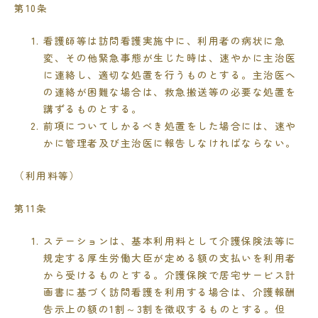
第
10
条
看護師等は訪問看護実施中に、利用者の病状に急
変、その他緊急事態が生じた時は、速やかに主治医
に連絡し、適切な処置を行うものとする。主治医へ
の連絡が困難な場合は、救急搬送等の必要な処置を
講ずるものとする。
前項についてしかるべき処置をした場合には、速や
かに管理者及び主治医に報告しなければならない。
（利用料等）
第
11
条
ステーションは、基本利用料として介護保険法等に
規定する厚生労働大臣が定める額の支払いを利用者
から受けるものとする。介護保険で居宅サービス計
画書に基づく訪問看護を利用する場合は、介護報酬
告示上の額の
1
割～
3
割を徴収するものとする。但