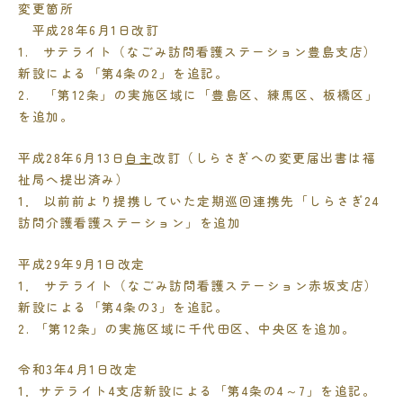
変更箇所
平成
28
年
6
月
1
日改訂
1. サテライト（なごみ訪問看護ステーション豊島支店）
新設による「第
4
条の
2
」を追記。
2. 「第
12
条」の実施区域に「豊島区、練馬区、板橋区」
を追加。
平成
28
年
6
月
13
日
自主
改訂（しらさぎへの変更届出書は福
祉局へ提出済み）
1． 以前前より提携していた定期巡回連携先「しらさぎ
24
訪問介護看護ステーション」を追加
平成
29
年
9
月
1
日改定
1． サテライト（なごみ訪問看護ステーション赤坂支店）
新設による「第
4
条の
3
」を追記。
2.
「第
12
条」の実施区域に千代田区、中央区を追加。
令和
3
年
4
月
1
日改定
1．サテライト
4
支店新設による「第
4
条の
4
～
7
」を追記。