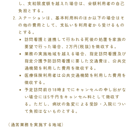
し、支給限度額を越えた場合は、全額利用者の自己
負担とする。
ステーションは、基本利用料のほか以下の場合はそ
の他の費用として、支払いを利用者から受けるもの
とする。
訪問看護と連携して行われる死後の処置を家族の
要望で行った場合、
2
万円
(
税抜
)
を徴収する。
業務の実施地域を越える場合、指定訪問看護及び
指定介護予防訪問看護に要した交通費は、公共交
通機関を利用した費用を徴収する。
医療保険利用者は公共交通機関を利用した費用を
徴収する。
予定訪問前日
18
時までにキャンセルの申し出がな
い場合には
5
千円をキャンセル料として徴収す
る。ただし、病状の急変による受診・入院につい
て負担はないものとする。
（通常業務を実施する地域）