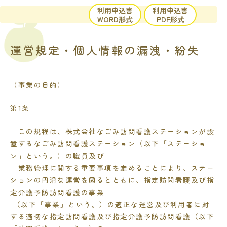
内
利用申込書
利用申込書
容
WORD形式
PDF形式
を
ス
運営規定・個人情報の漏洩・紛失
キ
ッ
プ
（事業の目的）
第1条
この規程は、株式会社なごみ訪問看護ステーションが設
置するなごみ訪問看護ステーション（以下「ステーショ
ン」という。）の職員及び
業務管理に関する重要事項を定めることにより、ステー
ションの円滑な運営を図るとともに、指定訪問看護及び指
定介護予防訪問看護の事業
（以下「事業」という。）の適正な運営及び利用者に対
する適切な指定訪問看護及び指定介護予防訪問看護（以下