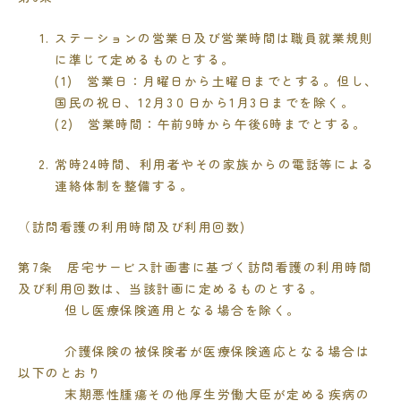
ステーションの営業日及び営業時間は職員就業規則
に準じて定めるものとする。
(1) 営業日：月曜日から土曜日までとする。但し、
国民の祝日、
12
月
3
０日から
1
月
3
日までを除く。
(2) 営業時間：午前
9
時から午後
6
時までとする。
常時
24
時間、利用者やその家族からの電話等による
連絡体制を整備する。
（訪問看護の利用時間及び利用回数
)
第
7
条 居宅サービス計画書に基づく訪問看護の利用時間
及び利用回数は、当該計画に定めるものとする。
但し医療保険適用となる場合を除く。
介護保険の被保険者が医療保険適応となる場合は
以下のとおり
末期悪性腫瘍その他厚生労働大臣が定める疾病の