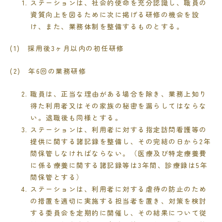
ステーションは、社会的使命を充分認識し、職員の
資質向上を図るために次に掲げる研修の機会を設
け、また、業務体制を整備するものとする。
(1) 採用後
3
ヶ月以内の初任研修
(2) 年
6
回の業務研修
職員は、正当な理由がある場合を除き、業務上知り
得た利用者又はその家族の秘密を漏らしてはならな
い。退職後も同様とする。
ステーションは、利用者に対する指定訪問看護等の
提供に関する諸記録を整備し、その完結の日から
2
年
間保管しなければならない。（医療及び特定療養費
に係る療養に関する諸記録等は
3
年間、診療録は
5
年
間保管とする）
ステーションは、利用者に対する虐待の防止のため
の措置を適切に実施する担当者を置き、対策を検討
する委員会を定期的に開催し、その結果について従