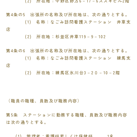
(2)
所在地：中野区野方
6
－
17
－
6
スズキビル
2
階
第
4
条の5 出張所の名称及び所在地は、次の通りとする。
(1)
名称：なごみ訪問看護ステーション 井草支
店
(2)
所在地：杉並区井草
119
－
9
－
102
第
4
条の6 出張所の名称及び所在地は、次の通りとする。
(1)
名称：なごみ訪問看護ステーション 練馬支
店
(2)
所在地：練馬区氷川台
3
－
2
０－
10
－
2
階
（職員の職種、員数及び職務内容）
第
5
条 ステーションに勤務する職種、員数及び職務内容
は次の通りとする。
(1) 管理者：看護師若しくは保健師
1
名