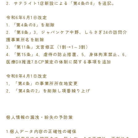
2. サテライト
1
店新設による「第
4
条の
8
」を追記。
令和
6
年
6
月
1
日改定
1. 「第
4
条の
8
」を削除
2. 「第
8
条」
3
．ジャパンケア中野、しらさぎ
24
の訪問介
護事業所名を削除
3. 「第
11
条」文言修正（
1
割→
1
～
3
割）
4. 「第
15
条」
4
．虐待の防止措置、
5
．身体拘束禁止、
6
．
医療
DX
推進
7.BCP
策定の体制に関する事項を追加
令和8年4月1日改定
1．「第4条」の事業所所在地変更
2．「第4条の2」を削除し項番繰り上げ
個人情報の漏洩・紛失の予防策
1.個人データ内容の正確性の確保