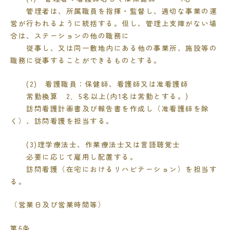
管理者は、所属職員を指揮・監督し、適切な事業の運
営が行われるように統括する。但し、管理上支障がない場
合は、ステーションの他の職務に
従事し、又は同一敷地内にある他の事業所、施設等の
職務に従事することができるものとする。
(2)
看護職員：保健師、看護師又は准看護師
常勤換算
2
．
5
名以上
(
内
1
名は常勤とする。
)
訪問看護計画書及び報告書を作成し（准看護師を除
く）、訪問看護を担当する。
(3)
理学療法士、作業療法士又は言語聴覚士
必要に応じて雇用し配置する。
訪問看護（在宅におけるリハビテーション）を担当す
る。
（営業日及び営業時間等）
第
6
条