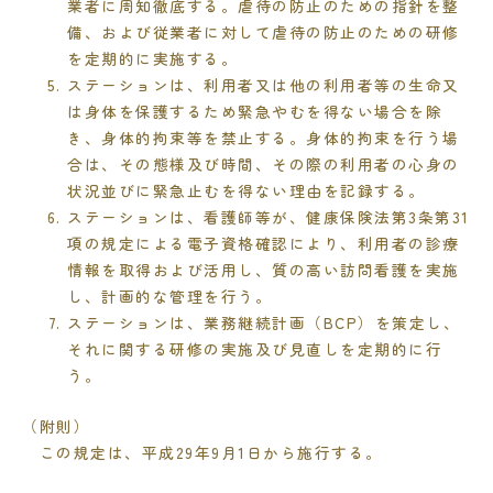
業者に周知徹底する。虐待の防止のための指針を整
備、および従業者に対して虐待の防止のための研修
を定期的に実施する。
ステーションは、利用者又は他の利用者等の生命又
は身体を保護するため緊急やむを得ない場合を除
き、身体的拘束等を禁止する。身体的拘束を行う場
合は、その態様及び時間、その際の利用者の心身の
状況並びに緊急止むを得ない理由を記録する。
ステーションは、看護師等が、健康保険法第
3
条第
31
項の規定による電子資格確認により、利用者の診療
情報を取得および活用し、質の高い訪問看護を実施
し、計画的な管理を行う。
ステーションは、業務継続計画（
BCP
）を策定し、
それに関する研修の実施及び見直しを定期的に行
う。
（附則）
この規定は、平成
29
年
9
月
1
日から施行する。