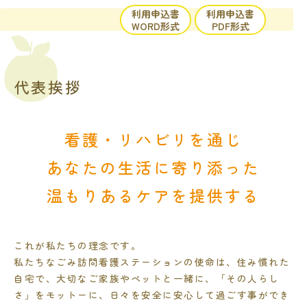
内
利用申込書
利用申込書
容
WORD形式
PDF形式
を
ス
キ
代表挨拶
ッ
プ
看護・リハビリを通じ
あなたの生活に寄り添った
温もりあるケアを提供する
これが私たちの理念です。
私たちなごみ訪問看護ステーションの使命は、住み慣れた
自宅で、大切なご家族やペットと一緒に、「その人らし
さ」をモットーに、日々を安全に安心して過ごす事ができ