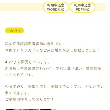
内
利用申込書
利用申込書
容
WORD形式
PDF形式
を
ス
キ
ッ
お知らせ
プ
認知症看護認定看護師の柳生です。
今回オレンジカフェなごみは場所が少し移動しました！
4/27より変更しています。
新住所：中野区野方1-29-4
早稲田通り沿い、警察病院
さんの近くです。
今まで通り、認知症でも、認知症でなくても、どなたでも
参加できます。
ご参加お待ちしております！