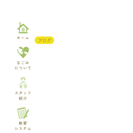
内
容
を
ス
キ
ホーム
ッ
ブログ
プ
なごみ
について
スタッフ
紹介
教育
システム