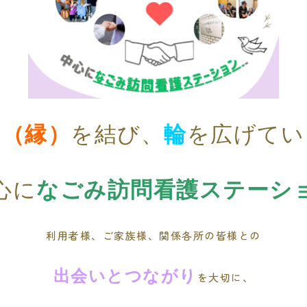
円（縁）
を結び、
輪
を広げてい
心に
なごみ訪問看護ステーシ
利用者様、ご家族様、関係各所の皆様との
出会いとつながり
を大切に、