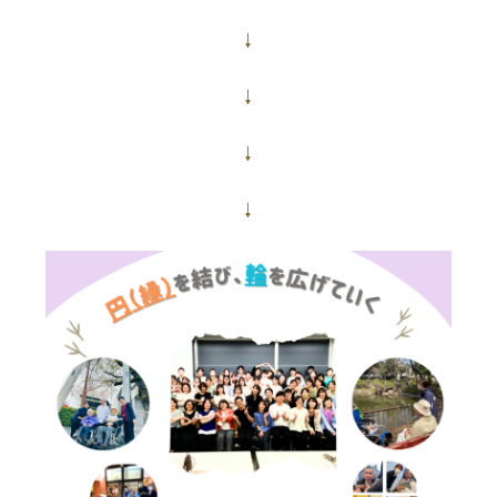
↓
↓
↓
↓