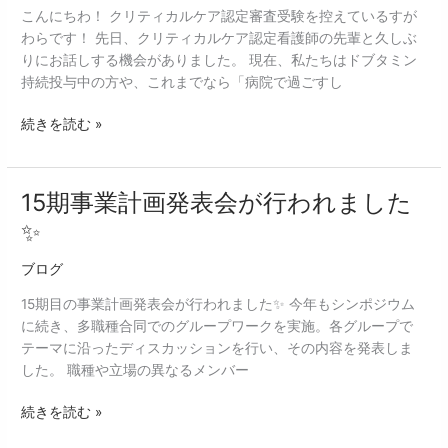
こんにちわ！ クリティカルケア認定審査受験を控えているすが
ル
わらです！ 先日、クリティカルケア認定看護師の先輩と久しぶ
ケ
りにお話しする機会がありました。 現在、私たちはドブタミン
ア
持続投与中の方や、これまでなら「病院で過ごすし
認
定
続きを読む »
審
査
受
験
15期事業計画発表会が行われました
15
を
期
✨
控
事
え
業
ブログ
て
計
15期目の事業計画発表会が行われました✨ 今年もシンポジウム
い
画
に続き、多職種合同でのグループワークを実施。各グループで
る
発
テーマに沿ったディスカッションを行い、その内容を発表しま
菅
表
した。 職種や立場の異なるメンバー
原
会
で
が
続きを読む »
す！
行
わ