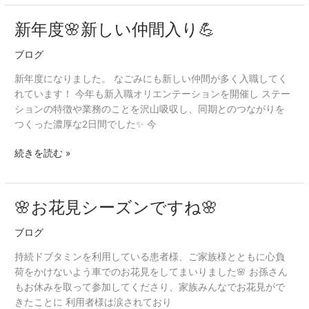
れ
ま
新年度🌸新しい仲間入り💪
新
し
年
ブログ
た
度
✨
🌸
新年度になりました。 なごみにも新しい仲間が多く入職してく
新
れています！ 今年も新入職オリエンテーションを開催し ステー
し
ションの特徴や業務のことを沢山吸収し、同期とのつながりを
い
つくった濃厚な2日間でした✨ 今
仲
間
続きを読む »
入
り
💪
🌸お花見シーズンですね🌸
🌸
お
ブログ
花
見
持続ドブタミンを利用している患者様、ご家族様とともに心負
シ
荷をかけないよう車でのお花見をしてまいりました🌸 お孫さん
ー
もお休みを取って参加してくださり、家族みんなでお花見がで
ズ
きたことに 利用者様は涙されており