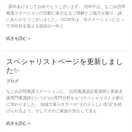
あ
新年あけましておめでとうございます。 旧年中は、なごみ訪問
け
看護ステーションの活動に多大なるご理解とご協力を賜り、誠
ま
にありがとうございました。 2026年は、当ステーションにとっ
し
て15年目を迎える節目の一年と
て
お
続きを読む »
め
で
と
う
スペシャリストページを更新しまし
ス
ご
ペ
た✨
ざ
シ
い
ャ
ブログ
ま
リ
なごみ訪問看護ステーションに、 訪問看護認定看護師と家族支
す
ス
援専門看護師という2つの専門分野をもつスペシャリストが新た
🎍
ト
に加わりました。 地域で暮らす方々が“その人らしい生活”を続
ペ
けられるよう、そしてそのご家族が安心して支え
ー
ジ
続きを読む »
を
更