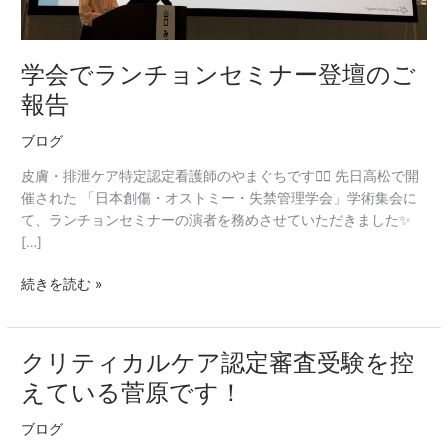
登
壇
の
学会でランチョンセミナー登壇のご
ご
報
報告
告
ブログ
皮膚・排泄ケア特定認定看護師のやまぐちです✋🏻 先日高松で開
催された 「日本創傷・オストミー・失禁管理学会」学術集会に
て、ランチョンセミナーの演者を務めさせていただきました✨
[…]
続きを読む »
クリティカルケア認定審査受験を控
ク
リ
えている菅原です！
テ
ィ
ブログ
カ