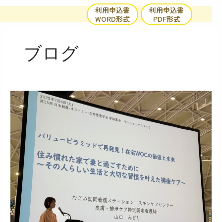
内
利用申込書
利用申込書
容
WORD形式
PDF形式
を
ス
ブログ
キ
ッ
プ
学
会
で
ラ
ン
チ
ョ
ン
セ
ミ
ナ
ー