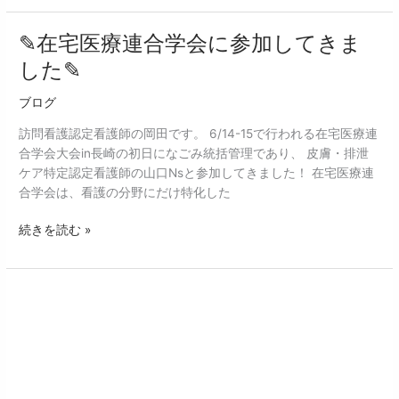
新
し
✎在宅医療連合学会に参加してきま
✎
ま
在
した✎
し
宅
た
医
ブログ
✨
療
訪問看護認定看護師の岡田です。 6/14-15で行われる在宅医療連
連
合学会大会in長崎の初日になごみ統括管理であり、 皮膚・排泄
合
ケア特定認定看護師の山口Nsと参加してきました！ 在宅医療連
学
合学会は、看護の分野にだけ特化した
会
に
続きを読む »
参
加
し
て
14
き
期
ま
事
し
業
た
計
✎
画