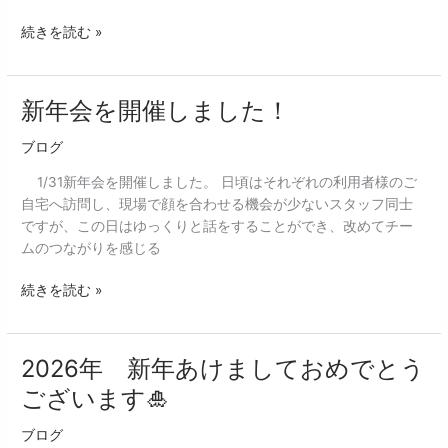
ン
で
続きを読む »
す
ね
🌸
新年会を開催しました！
新
年
ブログ
会
を
1/31新年会を開催しました。 日頃はそれぞれの利用者様のご
開
自宅へ訪問し、現場で顔を合わせる機会が少ないスタッフ同士
催
ですが、この日はゆっくりと話をすることができ、改めてチー
し
ムのつながりを感じる
ま
し
続きを読む »
た！
2026年 新年あけましておめでとう
2026
年
ございます🎍
新
年
ブログ