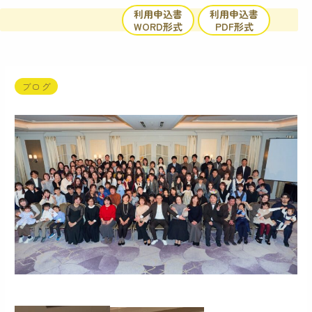
内
利用申込書
利用申込書
容
WORD形式
PDF形式
を
ス
キ
ッ
ブログ
プ